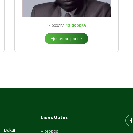
12 000
CFA
14 000
CFA
Ajouter au panier
Liens Utiles
l, Dakar
A propos