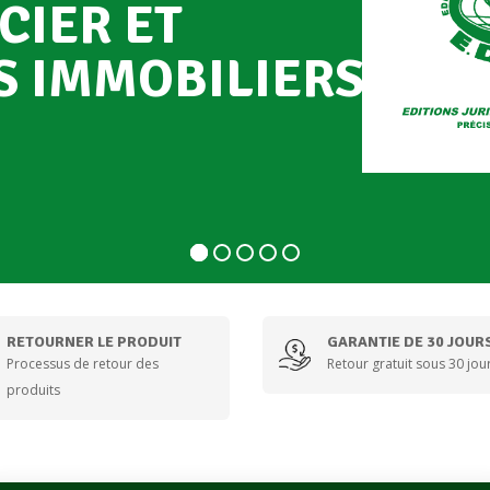
C
I
E
R
E
T
S
I
M
M
O
B
I
L
I
E
R
S
RETOURNER LE PRODUIT
GARANTIE DE 30 JOUR
Processus de retour des
Retour gratuit sous 30 jour
produits