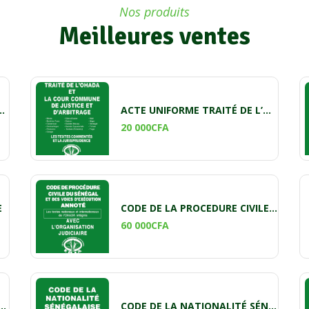
Nos produits
Meilleures ventes
RITE SOCIAL DU SENEGAL
ACTE UNIFORME TRAITÉ DE L’OHADA ET LA COUR COMMUNE DE JUSTICE ET D’ARBITRAGE
20 000
CFA
E
CODE DE LA PROCEDURE CIVILE DU SENEGAL ET DES VOIES D'EXECUTION ANNOTE
60 000
CFA
 OHADA PORTANT ORGANISATION DES SÛRETÉS
CODE DE LA NATIONALITÉ SÉNÉGALAISE ANNOTÉ