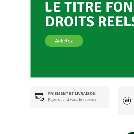
L
E
T
I
T
R
E
F
O
N
D
R
O
I
T
S
R
E
E
L
Achetez
PAIEMENT ET LIVRAISON
Payé, quand vous le recevez