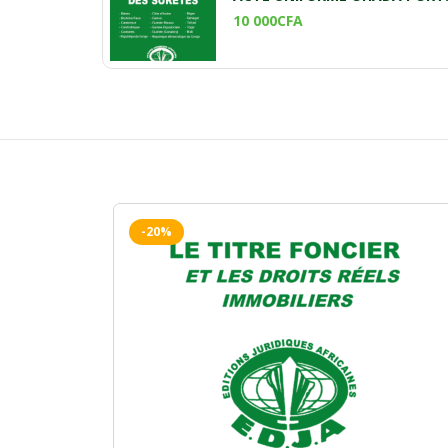
10 000
CFA
-20%