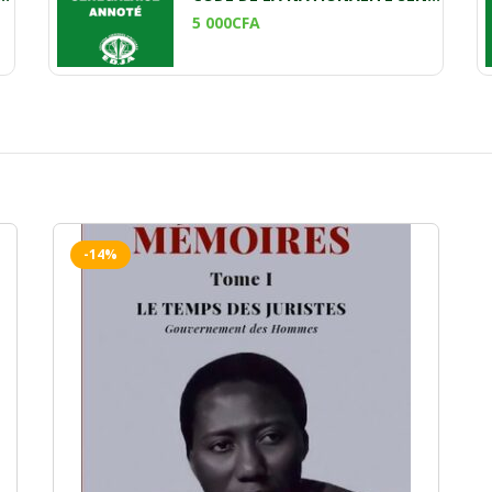
5 000
CFA
-14%