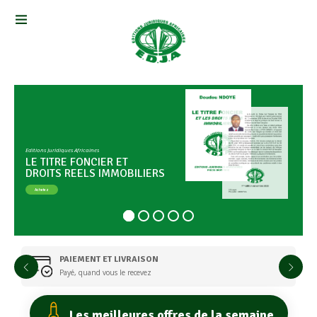
Editions Juridiques Africaines
L
E
T
I
T
R
E
F
O
N
C
I
E
R
E
T
D
R
O
I
T
S
R
E
E
L
S
I
M
M
O
B
I
L
I
E
R
S
Achetez
PAIEMENT ET LIVRAISON
Payé, quand vous le recevez
Les meilleures offres de la semaine